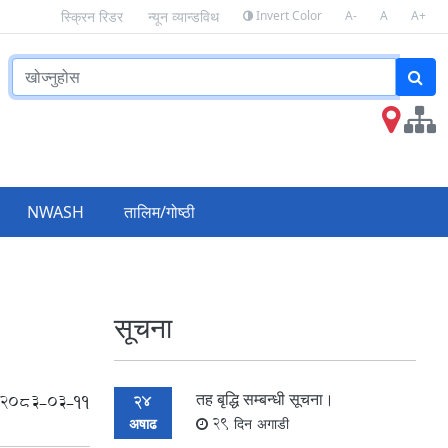
Invert Color
A-
A
A+
स्क्रिन रिडर
न्यून व्यान्डविथ
NWASH
तालिम/गोष्ठी
सूचना
तह बृद्धि सम्बन्धी सूचना।
2083-03-11
24
अषाढ
29 दिन अगाडी